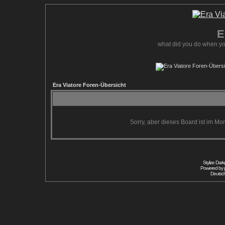
E
what did you do when yo
Era Viatore Foren-Übersicht
Sorry, aber dieses Board ist im Mom
Stylize Dar
Powered by
Deutsc