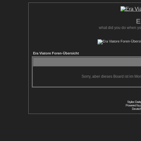
E
what did you do when yo
Era Viatore Foren-Übersicht
Sorry, aber dieses Board ist im Mom
Stylize Dar
Powered by
Deutsc