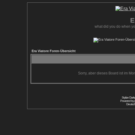
E
what did you do when yo
Era Viatore Foren-Übersicht
Sorry, aber dieses Board ist im Mom
Stylize Dar
Powered by
Deutsc