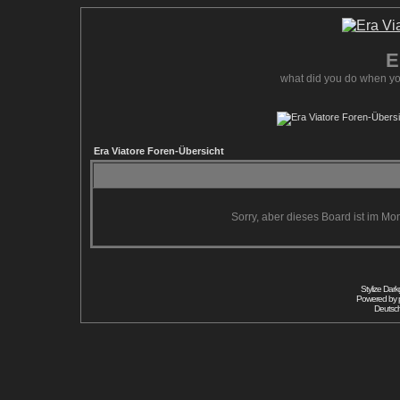
E
what did you do when yo
Era Viatore Foren-Übersicht
Sorry, aber dieses Board ist im Mom
Stylize Dar
Powered by
Deutsc