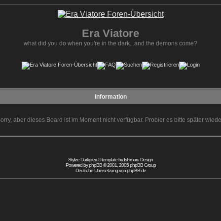
Era Viatore
what did you do when you're in the dark...and the demons come?
Information
orry, aber dieses Board ist im Moment nicht verfügbar. Probier es bitte später wiede
Stylize Darkgrey © template by
Ishimaru Design
Powered by
phpBB
© 2001, 2005 phpBB Group
Deutsche Übersetzung von
phpBB.de