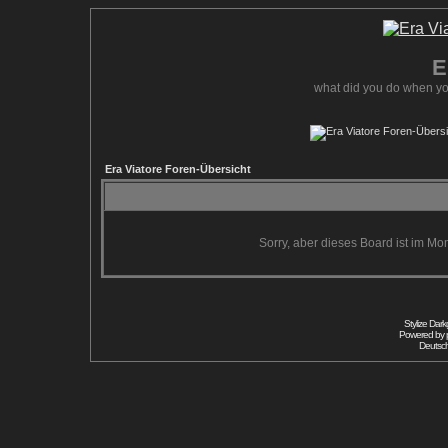
E
what did you do when yo
Era Viatore Foren-Übersicht
Sorry, aber dieses Board ist im Mom
Stylize Dar
Powered by
Deutsc