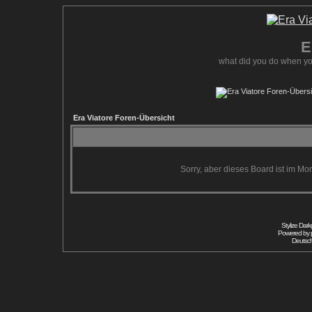
E
what did you do when yo
Era Viatore Foren-Übersicht
Sorry, aber dieses Board ist im Mom
Stylize Dar
Powered by
Deutsc