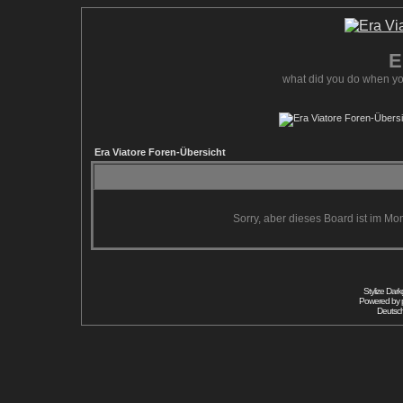
E
what did you do when yo
Era Viatore Foren-Übersicht
Sorry, aber dieses Board ist im Mom
Stylize Dar
Powered by
Deutsc