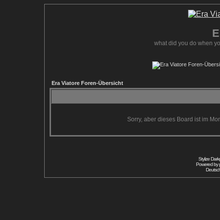
E
what did you do when yo
Era Viatore Foren-Übersicht
Sorry, aber dieses Board ist im Mom
Stylize Dar
Powered by
Deutsc