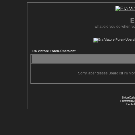
E
what did you do when yo
Era Viatore Foren-Übersicht
Sorry, aber dieses Board ist im Mom
Stylize Dar
Powered by
Deutsc