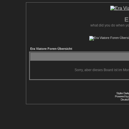
E
what did you do when yo
Era Viatore Foren-Übersicht
Sorry, aber dieses Board ist im Mom
Stylize Dar
Powered by
Deutsc