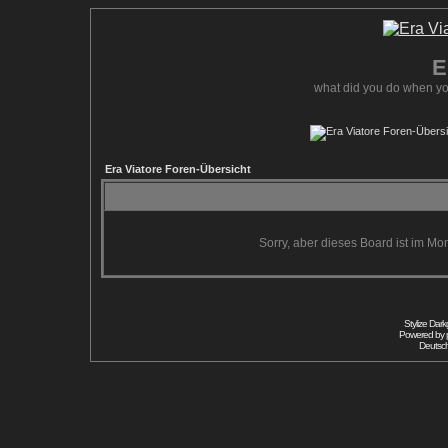
E
what did you do when yo
Era Viatore Foren-Übersicht
Sorry, aber dieses Board ist im Mom
Stylize Dar
Powered by
Deutsc