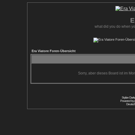
E
what did you do when yo
Era Viatore Foren-Übersicht
Sorry, aber dieses Board ist im Mom
Stylize Dar
Powered by
Deutsc