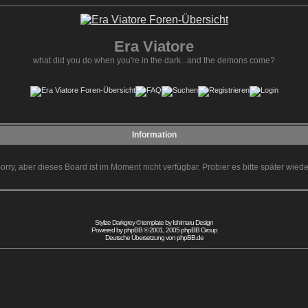
Era Viatore
what did you do when you're in the dark...and the demons come?
Information
orry, aber dieses Board ist im Moment nicht verfügbar. Probier es bitte später wiede
Stylize Darkgrey © template by
Ishimaru Design
Powered by
phpBB
© 2001, 2005 phpBB Group
Deutsche Übersetzung von
phpBB.de