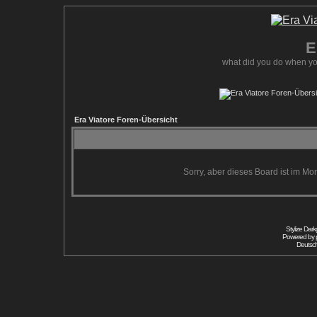
E
what did you do when yo
Era Viatore Foren-Übersicht
Sorry, aber dieses Board ist im Mom
Stylize Dar
Powered by
Deutsc