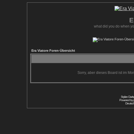
E
what did you do when yo
Era Viatore Foren-Übersicht
Sorry, aber dieses Board ist im Mom
Stylize Dar
Powered by
Deutsc