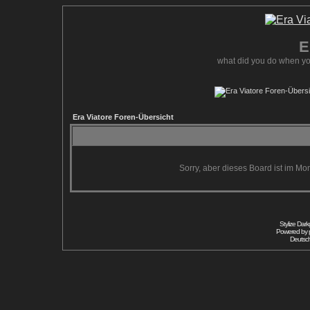
E
what did you do when yo
Era Viatore Foren-Übersicht
Sorry, aber dieses Board ist im Mom
Stylize Dar
Powered by
Deutsc