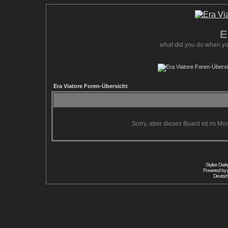
E
what did you do when yo
Era Viatore Foren-Übersicht
Sorry, aber dieses Board ist im Mom
Stylize Dar
Powered by
Deutsc